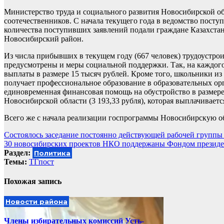
Министерство труда и социального развития Новосибирской о
соотечественников. С начала текущего года в ведомство посту
количества поступивших заявлений подали граждане Казахстан
Новосибирский район.
Из числа прибывших в текущем году (667 человек) трудоустро
предусмотрены и меры социальной поддержки. Так, на каждого
выплаты в размере 15 тысяч рублей. Кроме того, школьники и
получает профессиональное образование в образовательных ор
единовременная финансовая помощь на обустройство в размере
Новосибирской области (3 193,33 рубля), которая выплачивает
Всего же с начала реализации госпрограммы Новосибирскую обл
Навигация
Состоялось заседание постоянно действующей рабочей группы
30 новосибирских проектов НКО поддержаны Фондом президе
по
Раздел:
Политика
записям
Темы:
ТГпост
Похожая запись
Новости района
Члены избирательных комиссий Усть-