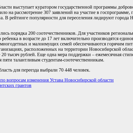
бласти выступает куратором государственной программы добров
пило на рассмотрение 307 заявлений на участие в госпрограмме,
а. В рейтинге популярности для переселения лидируют города Н
ились порядка 200 соотечественников. Для участников регионал
 ребенка в возрасте до 17 лет включительно производятся еди
з многодетных и малоимущих семей обеспечиваются горячим пита
ганизациях, расположенных на территории Новосибирской облас
 20 тысяч рублей. Еще одна мера поддержки – ежемесячная сти
ся пяти талантливым студентам-соотечественникам.
асть для переезда выбрали 70 448 человек.
 по вопросам изменения Устава Новосибирской области
нтских грантов