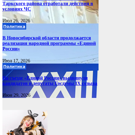
Таркского района отработали действия в
условиях ЧС
Июл 26, 2026
Политика
В Новосибирской области продолжается
реализация народной программы «Единой
России»
Июл 17, 2026
Политика
На съезде «Единой России» выдвинули
кандидатов в депутаты Госдумы IX созыва
Июн 29, 2026