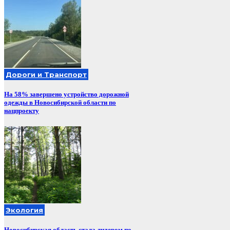
Дороги и Транспорт
На 58% завершено устройство дорожной
одежды в Новосибирской области по
нацпроекту
Экология
Новосибирская область стала лидером по