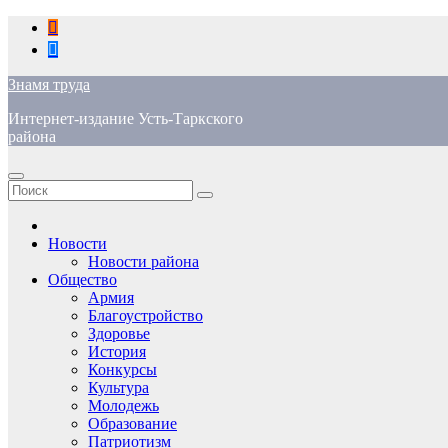
Перейти
к
содержимому
Знамя труда
Интернет-издание Усть-Таркского
района
Новости
Новости района
Общество
Армия
Благоустройство
Здоровье
История
Конкурсы
Культура
Молодежь
Образование
Патриотизм