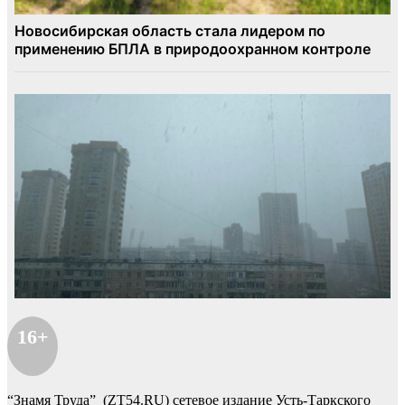
16+
“Знамя Труда” (ZT54.RU) сетевое издание Усть-Таркского