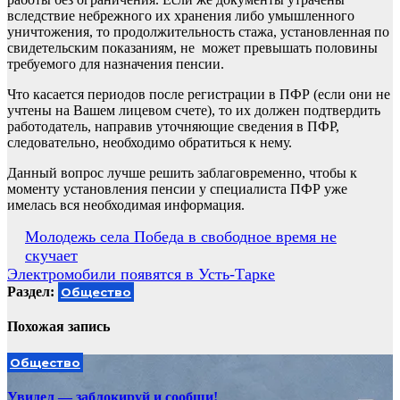
вследствие небрежного их хранения либо умышленного
уничтожения, то продолжительность стажа, установленная по
свидетельским показаниям, не может превышать половины
требуемого для назначения пенсии.
Что касается периодов после регистрации в ПФР (если они не
учтены на Вашем лицевом счете), то их должен подтвердить
работодатель, направив уточняющие сведения в ПФР,
следовательно, необходимо обратиться к нему.
Данный вопрос лучше решить заблаговременно, чтобы к
моменту установления пенсии у специалиста ПФР уже
имелась вся необходимая информация.
Навигация
Молодежь села Победа в свободное время не
скучает
по
Электромобили появятся в Усть-Тарке
записям
Раздел:
Общество
Похожая запись
Общество
Увидел — заблокируй и сообщи!