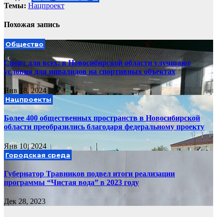
Темы:
Нацпроект
Похожая запись
Общество
Спорт для всех: в Новосибирской области улучшают
условия для инвалидов на спортивных объектах
Янв 18, 2024
Нацпроекты
Более 400 общественных пространств в Новосибирской
области преобразились благодаря федеральному проекту
Янв 10, 2024
Городская среда
Губернатор Травников подвел итоги реализации
программы “Чистая вода” в 2023 году
Дек 28, 2023