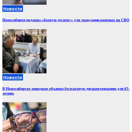
Новости
Новосибирец подарил «боевую десятку» для эвакуации раненых на СВО
Новости
В Новосибирске минздрав объявил бесплатную диспансеризацию для 65-
летних