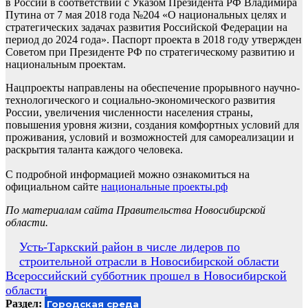
в России в соответствии с Указом Президента РФ Владимира
Путина от 7 мая 2018 года №204 «О национальных целях и
стратегических задачах развития Российской Федерации на
период до 2024 года». Паспорт проекта в 2018 году утвержден
Советом при Президенте РФ по стратегическому развитию и
национальным проектам.
Нацпроекты направлены на обеспечение прорывного научно-
технологического и социально-экономического развития
России, увеличения численности населения страны,
повышения уровня жизни, создания комфортных условий для
проживания, условий и возможностей для самореализации и
раскрытия таланта каждого человека.
С подробной информацией можно ознакомиться на
официальном сайте
национальные проекты.рф
По материалам сайта Правительства Новосибирской
области.
Навигация
Усть-Таркский район в числе лидеров по
строительной отрасли в Новосибирской области
по
Всероссийский субботник прошел в Новосибирской
записям
области
Раздел:
Городская среда