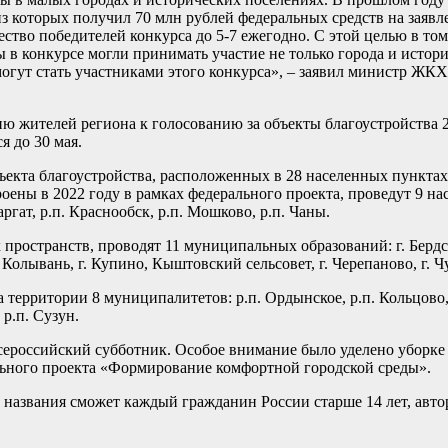
з которых получил 70 млн рублей федеральных средств на заявл
тво победителей конкурса до 5-7 ежегодно. С этой целью в том
 в конкурсе могли принимать участие не только города и истори
огут стать участниками этого конкурса», – заявил министр ЖКХ
 жителей региона к голосованию за объекты благоустройства 2
я до 30 мая.
екта благоустройства, расположенных в 28 населенных пунктах
оены в 2022 году в рамках федерального проекта, проведут 9 нас
аргат, р.п. Краснообск, р.п. Мошково, р.п. Чаны.
ространств, проводят 11 муниципальных образований: г. Бердск, 
п. Колывань, г. Купино, Кыштовский сельсовет, г. Черепаново, г. 
 территории 8 муниципалитетов: р.п. Ордынское, р.п. Кольцово,
 р.п. Сузун.
ероссийский субботник. Особое внимание было уделено уборк
льного проекта «Формирование комфортной городской среды».
 названия сможет каждый гражданин России старше 14 лет, авто