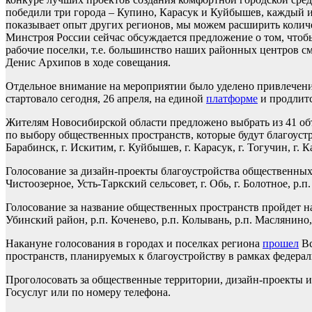
победили три города – Купино, Карасук и Куйбышев, каждый и
показывает опыт других регионов, мы можем расширить количес
Минстроя России сейчас обсуждается предложение о том, чтобы
рабочие поселки, т.е. большинство наших районных центров см
Денис Архипов в ходе совещания.
Отдельное внимание на мероприятии было уделено привлечению
стартовало сегодня, 26 апреля, на единой
платформе
и продлитс
Жителям Новосибирской области предложено выбрать из 41 объ
по выбору общественных пространств, которые будут благоустр
Барабинск, г. Искитим, г. Куйбышев, г. Карасук, г. Тогучин, г. К
Голосование за дизайн-проекты благоустройства общественных п
Чистоозерное, Усть-Таркский сельсовет, г. Обь, г. Болотное, р.
Голосование за название общественных пространств пройдет на
Убинский район, р.п. Коченево, р.п. Колывань, р.п. Маслянино,
Накануне голосования в городах и поселках региона
прошел
Вс
пространств, планируемых к благоустройству в рамках федера
Проголосовать за общественные территории, дизайн-проекты и
Госуслуг или по номеру телефона.