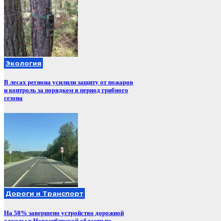
Экология
В лесах региона усилили защиту от пожаров
и контроль за порядком в период грибного
сезона
Дороги и Транспорт
На 58% завершено устройство дорожной
одежды в Новосибирской области по