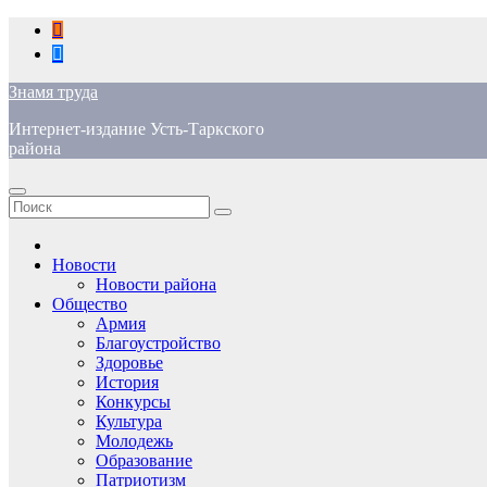
Перейти
к
содержимому
Знамя труда
Интернет-издание Усть-Таркского
района
Новости
Новости района
Общество
Армия
Благоустройство
Здоровье
История
Конкурсы
Культура
Молодежь
Образование
Патриотизм