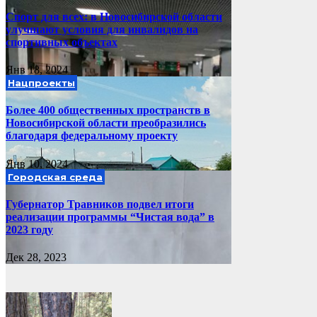
Спорт для всех: в Новосибирской области
улучшают условия для инвалидов на
спортивных объектах
Янв 18, 2024
Нацпроекты
Более 400 общественных пространств в
Новосибирской области преобразились
благодаря федеральному проекту
Янв 10, 2024
Городская среда
Губернатор Травников подвел итоги
реализации программы “Чистая вода” в
2023 году
Дек 28, 2023